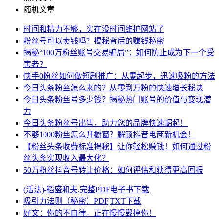
随机文章
时间和精力不够，实在没时间维护网站了
粉丝号可以卖钱吗？揭秘背后的赚钱秘密
揭秘“100万粉丝账号交易骗局”：如何防止成为下一个受
害者？
快手0粉丝如何做短剧推广：从零起步，迅速吸粉的方法
今日头条粉丝怎么来的？从零到万粉的快速增长秘诀
今日头条粉丝号多少钱？揭秘热门账号的价值与变现潜
力
今日头条粉丝号出售，助力您的品牌快速崛起！
不够1000粉丝怎么开橱窗？解锁抖音电商新机会！
【粉丝头条收费标准揭秘】让你轻松赚钱！如何通过粉
丝头条实现收入最大化？
50万粉丝抖音号转让价格：如何评估和获得更高回报
(活法)-稻盛和夫,完整PDF电子书下载
吸引力法则（秘密）PDF,TXT下载
好文：你的不自律，正在慢慢毁掉你！