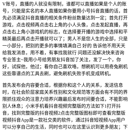
V账号，直播的人就没有限制，谁都可以直播如果是个人的账
号，只能是实名的本人直播如果你要用小号抖音直播的话，首
先必须满足抖音直播的相关条件粉丝数量达到一定；首先打开
游戏，点击视频再点击右上角的小人头像，点击发起直播，再
点击右上角小游戏机的标志，在选择要开播的游戏中选择和平
精英最后再点击开播就可以了；男人不是您人生的全部，只是
一小部分，把别的更多的事情填满自己 好的 告诉他不用天天
给我发消息，用不着，有事找我就行 问题还没解决快来咨询
专业答主~我用小号给男朋友抖音加了关注，发了一个，你
好，试探他，他过；看你自己喜欢咯，想刷机可以用奇兔刷机
这些靠谱点的工具去刷，避免刷机失败手机变成转机。
首先发布会内容要合适，根据你和这个人的关系，发送信息
时，在社会阶层家庭关系性别和文化规范等方面会有不同的界
限抓住观众的注意力培养兴趣最后发布时间要合适，不能影响
别人休息；小米手机看抖音视频完整版的方法如下1打开抖
音，找到完整版的抖音视频2点击完整版图标即可查看完整版
视频抖音App是一款社交类的软件，通过抖音短视频App用户
可以分享自己的生活，同时也可以在这里认识到更多朋友；下