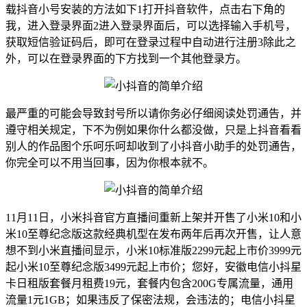
载抖音小号安装的方法如下1打开抖音软件，点击右下角的
我，进入登录界面2进入登录界面后，可以选择输入手机号，
获取短信验证码后，即可在登录过程中自动进行注册3除此之
外，可以在登录界面的下方找到一个其他登录方。
最严重的可能会导致封号所以请你务必仔细阅读处罚通告，并
遵守相关规定，下不为例如果你什么都没做，只是上抖音看看
别人的作品图个乐呵乐呵却收到了小抖音小助手的处罚通告，
你完全可以不用当回事，因为你根本就不。
11月11日，小米抖音官方直播间重新上架并开售了小米10和小
米10至尊纪念版这款经典机型在发布两年后再次开售，让人意
想不到小米直播间显示，小米10标准版2299元起上市价3999元
起小米10至尊纪念版3499元起上市价；您好，安徽电信小抖星
卡日租版套餐月租费19元，套餐内包含200G专属流量，通用
流量1元1GB；如果违反了保密法规，会违法的；电信小抖星