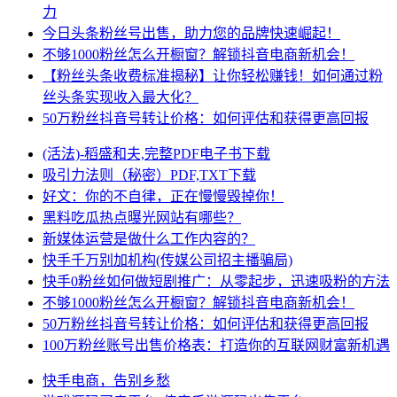
力
今日头条粉丝号出售，助力您的品牌快速崛起！
不够1000粉丝怎么开橱窗？解锁抖音电商新机会！
【粉丝头条收费标准揭秘】让你轻松赚钱！如何通过粉
丝头条实现收入最大化？
50万粉丝抖音号转让价格：如何评估和获得更高回报
(活法)-稻盛和夫,完整PDF电子书下载
吸引力法则（秘密）PDF,TXT下载
好文：你的不自律，正在慢慢毁掉你！
黑料吃瓜热点曝光网站有哪些？
新媒体运营是做什么工作内容的？
快手千万别加机构(传媒公司招主播骗局)
快手0粉丝如何做短剧推广：从零起步，迅速吸粉的方法
不够1000粉丝怎么开橱窗？解锁抖音电商新机会！
50万粉丝抖音号转让价格：如何评估和获得更高回报
100万粉丝账号出售价格表：打造你的互联网财富新机遇
快手电商，告别乡愁