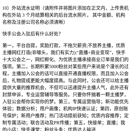
10）外站流水证明（请附件并将图片添加在正文内，上传贵机
构在外站 3 个月结算相关的后台流水照片， 其中金额、机构
名称及注册公司名称必须清晰）
快手公会入驻后有什么好处？
第一，平台自提，奖励打款，不拖欠薪资;不放养主播，优质
主播网红打造(非噱头，我们有实力);“直播+商业变现”，快手
十大公会之一，网红孵化、为优质主播承接商业订单是我们的
强项。第二，长期积累5000粉丝对某些用户来说是个漫长的过
程，主播加入公会的话可以直接开通直播权限，而且加入公会
后，礼物提成更能大幅度提高。与此同时，公会还可以给主播
提供大量的推荐机会，不但可以迅速提升主播人气，此外还有
封禁申诉，专业运营辅导等服务。只要你怀揣着一颗主播梦，
入驻公会帮你实现你的梦。第三，专属运营指导；新功能优先
体验；数据分析；用户画像；机构IP快速认证；第四，原创账
号保护；新用户推荐；热门活动提前获知；优质内容推荐；定
制专属活动；联合活动及PR传播；第五，快接单；直播；我
的小店；快手课堂；粉丝头条；优质达人输送