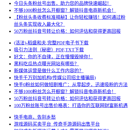
今日头条粉丝号出售，助力您的品牌快速崛起！
不够1000粉丝怎么开橱窗？解锁抖音电商新机会！
【粉丝头条收费标准揭秘】让你轻松赚钱！如何通过粉
丝头条实现收入最大化？
50万粉丝抖音号转让价格：如何评估和获得更高回报
(活法)-稻盛和夫,完整PDF电子书下载
吸引力法则（秘密）PDF,TXT下载
好文：你的不自律，正在慢慢毁掉你！
黑料吃瓜热点曝光网站有哪些？
新媒体运营是做什么工作内容的？
快手千万别加机构(传媒公司招主播骗局)
快手0粉丝如何做短剧推广：从零起步，迅速吸粉的方法
不够1000粉丝怎么开橱窗？解锁抖音电商新机会！
50万粉丝抖音号转让价格：如何评估和获得更高回报
100万粉丝账号出售价格表：打造你的互联网财富新机遇
快手电商，告别乡愁
游戏源码买卖平台_传奇手游源码出售平台