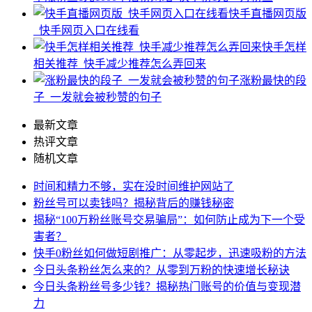
快手直播网页版
_快手网页入口在线看
快手怎样
相关推荐_快手减少推荐怎么弄回来
涨粉最快的段
子_一发就会被秒赞的句子
最新文章
热评文章
随机文章
时间和精力不够，实在没时间维护网站了
粉丝号可以卖钱吗？揭秘背后的赚钱秘密
揭秘“100万粉丝账号交易骗局”：如何防止成为下一个受
害者？
快手0粉丝如何做短剧推广：从零起步，迅速吸粉的方法
今日头条粉丝怎么来的？从零到万粉的快速增长秘诀
今日头条粉丝号多少钱？揭秘热门账号的价值与变现潜
力