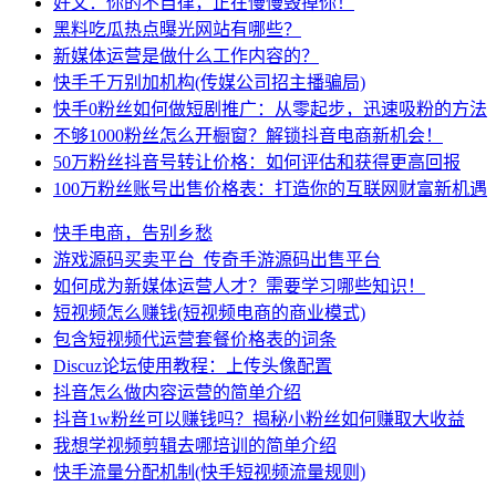
好文：你的不自律，正在慢慢毁掉你！
黑料吃瓜热点曝光网站有哪些？
新媒体运营是做什么工作内容的？
快手千万别加机构(传媒公司招主播骗局)
快手0粉丝如何做短剧推广：从零起步，迅速吸粉的方法
不够1000粉丝怎么开橱窗？解锁抖音电商新机会！
50万粉丝抖音号转让价格：如何评估和获得更高回报
100万粉丝账号出售价格表：打造你的互联网财富新机遇
快手电商，告别乡愁
游戏源码买卖平台_传奇手游源码出售平台
如何成为新媒体运营人才？需要学习哪些知识！
短视频怎么赚钱(短视频电商的商业模式)
包含短视频代运营套餐价格表的词条
Discuz论坛使用教程：上传头像配置
抖音怎么做内容运营的简单介绍
抖音1w粉丝可以赚钱吗？揭秘小粉丝如何赚取大收益
我想学视频剪辑去哪培训的简单介绍
快手流量分配机制(快手短视频流量规则)