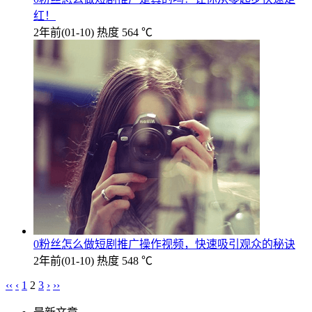
红！
2年前
(01-10)
热度 564 ℃
0粉丝怎么做短剧推广操作视频，快速吸引观众的秘诀
2年前
(01-10)
热度 548 ℃
‹‹
‹
1
2
3
›
››