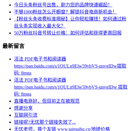
今日头条粉丝号出售，助力您的品牌快速崛起！
不够1000粉丝怎么开橱窗？解锁抖音电商新机会！
【粉丝头条收费标准揭秘】让你轻松赚钱！如何通过粉
丝头条实现收入最大化？
50万粉丝抖音号转让价格：如何评估和获得更高回报
最新留言
活法 PDF电子书和阅读器
https://pan.baidu.com/s/1OULn9Elw59vbVS-unvgIDw提取
码: 8mga
活法 PDF电子书和阅读器
https://pan.baidu.com/s/1OULn9Elw59vbVS-unvgIDw 提取
码: 8mga
直播电商好，但目前正在被规范
感谢分享
互联网引流
链接呢?无忧那个链接失效了...
无忧老师，换个友链 www.taimaihq.cn/地磅价格