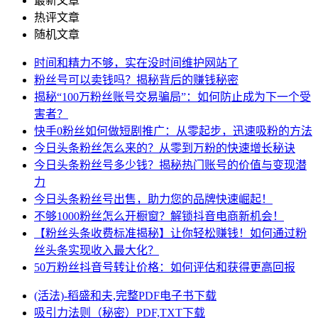
最新文章
热评文章
随机文章
时间和精力不够，实在没时间维护网站了
粉丝号可以卖钱吗？揭秘背后的赚钱秘密
揭秘“100万粉丝账号交易骗局”：如何防止成为下一个受
害者？
快手0粉丝如何做短剧推广：从零起步，迅速吸粉的方法
今日头条粉丝怎么来的？从零到万粉的快速增长秘诀
今日头条粉丝号多少钱？揭秘热门账号的价值与变现潜
力
今日头条粉丝号出售，助力您的品牌快速崛起！
不够1000粉丝怎么开橱窗？解锁抖音电商新机会！
【粉丝头条收费标准揭秘】让你轻松赚钱！如何通过粉
丝头条实现收入最大化？
50万粉丝抖音号转让价格：如何评估和获得更高回报
(活法)-稻盛和夫,完整PDF电子书下载
吸引力法则（秘密）PDF,TXT下载