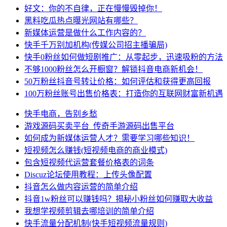
好文：你的不自律，正在慢慢毁掉你！
黑料吃瓜热点曝光网站有哪些？
新媒体运营是做什么工作内容的？
快手千万别加机构(传媒公司招主播骗局)
快手0粉丝如何做短剧推广：从零起步，迅速吸粉的方法
不够1000粉丝怎么开橱窗？解锁抖音电商新机会！
50万粉丝抖音号转让价格：如何评估和获得更高回报
100万粉丝账号出售价格表：打造你的互联网财富新机遇
快手电商，告别乡愁
游戏源码买卖平台_传奇手游源码出售平台
如何成为新媒体运营人才？需要学习哪些知识！
短视频怎么赚钱(短视频电商的商业模式)
包含短视频代运营套餐价格表的词条
Discuz论坛使用教程：上传头像配置
抖音怎么做内容运营的简单介绍
抖音1w粉丝可以赚钱吗？揭秘小粉丝如何赚取大收益
我想学视频剪辑去哪培训的简单介绍
快手流量分配机制(快手短视频流量规则)