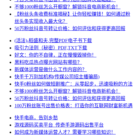
不够1000粉丝怎么开橱窗？解锁抖音电商新机会！
【粉丝头条收费标准揭秘】让你轻松赚钱！如何通过粉
丝头条实现收入最大化？
50万粉丝抖音号转让价格：如何评估和获得更高回报
(活法)-稻盛和夫,完整PDF电子书下载
吸引力法则（秘密）PDF,TXT下载
好文：你的不自律，正在慢慢毁掉你！
黑料吃瓜热点曝光网站有哪些？
新媒体运营是做什么工作内容的？
快手千万别加机构(传媒公司招主播骗局)
快手0粉丝如何做短剧推广：从零起步，迅速吸粉的方法
不够1000粉丝怎么开橱窗？解锁抖音电商新机会！
50万粉丝抖音号转让价格：如何评估和获得更高回报
100万粉丝账号出售价格表：打造你的互联网财富新机遇
快手电商，告别乡愁
游戏源码买卖平台_传奇手游源码出售平台
如何成为新媒体运营人才？需要学习哪些知识！