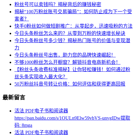
粉丝号可以卖钱吗？揭秘背后的赚钱秘密
揭秘“100万粉丝账号交易骗局”：如何防止成为下一个受
害者？
快手0粉丝如何做短剧推广：从零起步，迅速吸粉的方法
今日头条粉丝怎么来的？从零到万粉的快速增长秘诀
今日头条粉丝号多少钱？揭秘热门账号的价值与变现潜
力
今日头条粉丝号出售，助力您的品牌快速崛起！
不够1000粉丝怎么开橱窗？解锁抖音电商新机会！
【粉丝头条收费标准揭秘】让你轻松赚钱！如何通过粉
丝头条实现收入最大化？
50万粉丝抖音号转让价格：如何评估和获得更高回报
最新留言
活法 PDF电子书和阅读器
https://pan.baidu.com/s/1OULn9Elw59vbVS-unvgIDw提取
码: 8mga
活法 PDF电子书和阅读器