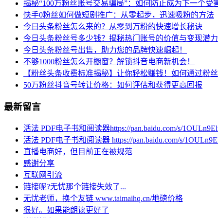
揭秘“100万粉丝账号交易骗局”：如何防止成为下一个受
快手0粉丝如何做短剧推广：从零起步，迅速吸粉的方法
今日头条粉丝怎么来的？从零到万粉的快速增长秘诀
今日头条粉丝号多少钱？揭秘热门账号的价值与变现潜力
今日头条粉丝号出售，助力您的品牌快速崛起！
不够1000粉丝怎么开橱窗？解锁抖音电商新机会！
【粉丝头条收费标准揭秘】让你轻松赚钱！如何通过粉丝
50万粉丝抖音号转让价格：如何评估和获得更高回报
最新留言
活法 PDF电子书和阅读器https://pan.baidu.com/s/1OULn9E
活法 PDF电子书和阅读器 https://pan.baidu.com/s/1OULn9E
直播电商好，但目前正在被规范
感谢分享
互联网引流
链接呢?无忧那个链接失效了...
无忧老师，换个友链 www.taimaihq.cn/地磅价格
很好。如果能朗读更好了