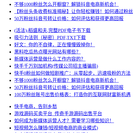
不够1000粉丝怎么开橱窗？解锁抖音电商新机会！
【粉丝头条收费标准揭秘】让你轻松赚钱！如何通过粉丝
50万粉丝抖音号转让价格：如何评估和获得更高回报
(活法)-稻盛和夫,完整PDF电子书下载
吸引力法则（秘密）PDF,TXT下载
好文：你的不自律，正在慢慢毁掉你！
黑料吃瓜热点曝光网站有哪些？
新媒体运营是做什么工作内容的？
快手千万别加机构(传媒公司招主播骗局)
快手0粉丝如何做短剧推广：从零起步，迅速吸粉的方法
不够1000粉丝怎么开橱窗？解锁抖音电商新机会！
50万粉丝抖音号转让价格：如何评估和获得更高回报
100万粉丝账号出售价格表：打造你的互联网财富新机遇
快手电商，告别乡愁
游戏源码买卖平台_传奇手游源码出售平台
如何成为新媒体运营人才？需要学习哪些知识！
短视频怎么赚钱(短视频电商的商业模式)