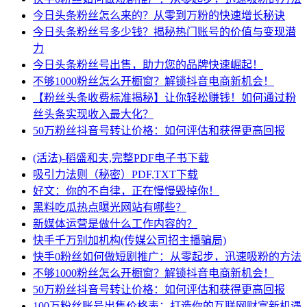
今日头条粉丝怎么来的？从零到万粉的快速增长秘诀
今日头条粉丝号多少钱？揭秘热门账号的价值与变现潜
力
今日头条粉丝号出售，助力您的品牌快速崛起！
不够1000粉丝怎么开橱窗？解锁抖音电商新机会！
【粉丝头条收费标准揭秘】让你轻松赚钱！如何通过粉
丝头条实现收入最大化？
50万粉丝抖音号转让价格：如何评估和获得更高回报
(活法)-稻盛和夫,完整PDF电子书下载
吸引力法则（秘密）PDF,TXT下载
好文：你的不自律，正在慢慢毁掉你！
黑料吃瓜热点曝光网站有哪些？
新媒体运营是做什么工作内容的？
快手千万别加机构(传媒公司招主播骗局)
快手0粉丝如何做短剧推广：从零起步，迅速吸粉的方法
不够1000粉丝怎么开橱窗？解锁抖音电商新机会！
50万粉丝抖音号转让价格：如何评估和获得更高回报
100万粉丝账号出售价格表：打造你的互联网财富新机遇